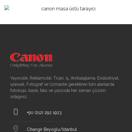
Yayıncılık, Reklamcılık, Ticari, İş, Ambalajlama, Endüstriyel,
işlevsel, Fotoğraf ve Uzmanlık gerektiren tüm alanlarda
fotokopi, baskı, faks ve yazıcıda her zaman çözüm
ortağınız...
+90 (212) 292 1923
Cihangir Beyoğlu/İstanbul