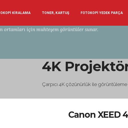
OKOPİ KİRALAMA
TONER, KARTUŞ
FOTOKOPİ YEDEK PARÇA
um ortamları için muhteşem görüntüler sunar.
4K Projektör
Çarpıcı 4K çözünürlük ile görüntüleme de
Canon XEED 