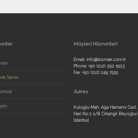
oriler
Müşteri Hizmetleri
Email: info@bismak.com.tr
nler
Phone: +90 (212) 292 1923
Fax: +90 (212) 249 7519
nik Servis
Adres
rumsal
tişim
Kuloğlu Mah. Ağa Hamamı Cad.
Han No:1-1/B Cihangir Beyoğlu
İstanbul