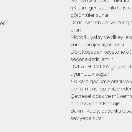
Net ve canlı görüntüler iç
4K cam geniş zumlu lens v
görüntüler sunar
Derin, saf renkler ve zengin
oranı
Motorlu yatay ve dikey len
zumlu projeksiyon lensi
Dört köşeden keystone dü
seçeneklerini artırır
DVI ve HDMI 2.0 girişler, di
uyumluluk sağlar
1,0 kare gecikme oranı ve y
performansı optimize eder
Çevresel odak ve mükemmel 
projeksiyon teknolojisi
Bakımı kolay, dayanıklı tas
seviyede tutar