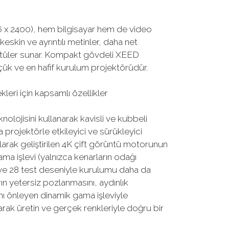
 x 2400), hem bilgisayar hem de video
eskin ve ayrıntılı metinler, daha net
rüntüler sunar. Kompakt gövdeli XEED
k ve en hafif kurulum projektörüdür.
leri için kapsamlı özellikler
olojisini kullanarak kavisli ve kubbeli
 projektörle etkileyici ve sürükleyici
arak geliştirilen 4K çift görüntü motorunun
ama işlevi (yalnızca kenarların odağı
ydı ve 28 test deseniyle kurulumu daha da
arın yetersiz pozlanmasını, aydınlık
ını önleyen dinamik gama işleviyle
arak üretin ve gerçek renkleriyle doğru bir