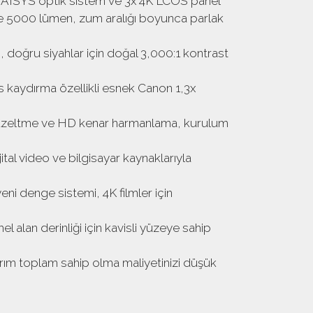
in AISYS optik sistem ve 3x 4K LCOS panel
e 5000 lümen, zum aralığı boyunca parlak
, doğru siyahlar için doğal 3,000:1 kontrast
s kaydırma özellikli esnek Canon 1,3x
zeltme ve HD kenar harmanlama, kurulum
jital video ve bilgisayar kaynaklarıyla
eni denge sistemi, 4K filmler için
alan derinliği için kavisli yüzeye sahip
arım toplam sahip olma maliyetinizi düşük