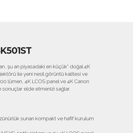
4K501ST
olan, şu an piyasadaki en küçük* doğal 4K
ktörü ile yeni nesil görüntü kalitesi ve
. 5000 lümen, 4K LCOS panel ve 4K Canon
n sonuçlar elde etmenizi sağlar.
zünürlük sunan kompakt ve hafif kurulum