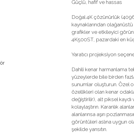
Güçlü, hafif ve hassas
Doğal 4K çözünürlük (4096
kaynaklarından olağanüstü k
grafikler ve etkileyici gö
4K500ST, pazardaki en küçü
Yaratıcı projeksiyon seçenek
Dahili kenar harmanlama tekn
yüzeylerde bile birden fazla
sunumlar oluşturun. Özel ol
özellikleri olan kenar odakl
değiştirilir), alt piksel ka
kolaylaştırın. Karanlık alanl
alanlarınsa aşırı pozlanmas
görüntüleri aslına uygun ol
şekilde yansıtın.