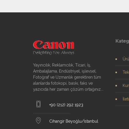
Kateg
Ürü
Yayıncılık, Reklamcılık, Ticari, İş,
Ambalajlama, Endüstriyel, işlevsel,
Tek
Fotoğraf ve Uzmanlık gerektiren tüm
alanlarda fotokopi, baskı, faks ve
Ku
yazıcıda her zaman çözüm ortağınız...
İle
+90 (212) 292 1923
Cihangir Beyoğlu/İstanbul