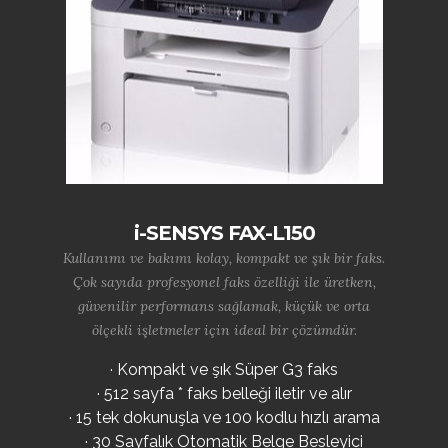
i-SENSYS FAX-L150
Kullanımı ve bakımı kolay, kompakt ve şık bir faks.
Çok sayıda profesyonel faks özelliği ile üretken,
güvenilir performans sağlamak, küçük ve orta
ölçekli işletmeler için ideal bir çözümdür.
· Kompakt ve şık Süper G3 faks
· 512 sayfa * faks belleği iletir ve alır
· 15 tek dokunuşla ve 100 kodlu hızlı arama
· 30 Sayfalık Otomatik Belge Besleyici