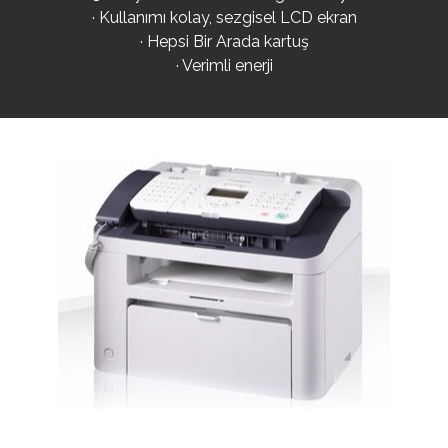
· Kullanımı kolay, sezgisel LCD ekran
· Hepsi Bir Arada kartuş
· Verimli enerji