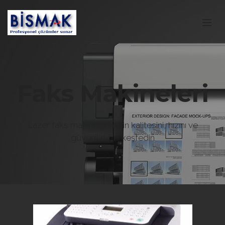
Faks Makineleri
Lazer faks makinelerimizin kalitesini, hızını ve
güvenilirliğini keşfedin