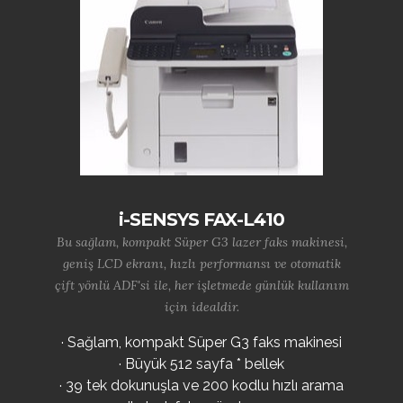
i-SENSYS FAX-L410
Bu sağlam, kompakt Süper G3 lazer faks makinesi,
geniş LCD ekranı, hızlı performansı ve otomatik
çift yönlü ADF'si ile, her işletmede günlük kullanım
için idealdir.
· Sağlam, kompakt Süper G3 faks makinesi
· Büyük 512 sayfa * bellek
· 39 tek dokunuşla ve 200 kodlu hızlı arama