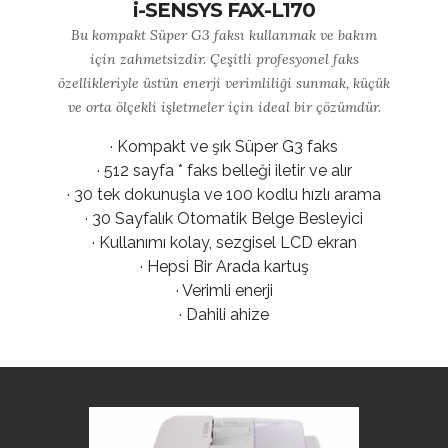
i-SENSYS FAX-L170
Bu kompakt Süper G3 faksı kullanmak ve bakım
için zahmetsizdir. Çeşitli profesyonel faks
özellikleriyle üstün enerji verimliliği sunmak, küçük
ve orta ölçekli işletmeler için ideal bir çözümdür.
· Kompakt ve şık Süper G3 faks
· 512 sayfa * faks belleği iletir ve alır
· 30 tek dokunuşla ve 100 kodlu hızlı arama
· 30 Sayfalık Otomatik Belge Besleyici
· Kullanımı kolay, sezgisel LCD ekran
· Hepsi Bir Arada kartuş
· Verimli enerji
· Dahili ahize